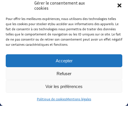
Gérer le consentement aux
cookies
Pour offrir les meilleures expériences, nous utilisons des technologies telles
que les cookies pour stocker et/ou accéder aux informations des appareils. Le
fait de consentir à ces technologies nous permettra de traiter des données
telles que le comportement de navigation ou les ID uniques sur ce site. Le fait
de ne pas consentir ou de retirer son consentement peut avoir un effet négatif
sur certaines caractéristiques et fonctions.
Accepter
Copyright ©2026 Musicothérapie
MHHU. Tous droits réservés.
Refuser
Developed by
Christophe Correia
Voir les préférences
Gestion
Politique de cookies
Mentions légales
Mentions légales
Politique de Confidentielité