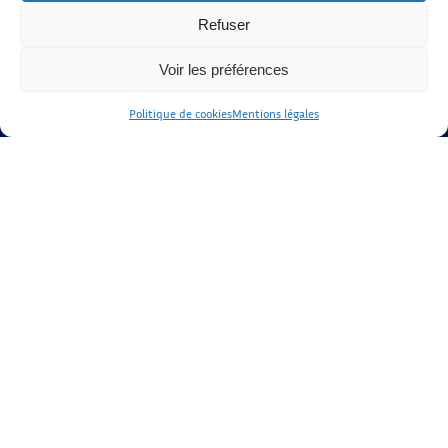
MHHU. Tous droits réservés.
Refuser
Developed by
Christophe Correia
Voir les préférences
Gestion
Politique de cookies
Mentions légales
Mentions légales
Politique de Confidentielité
Politique de cookies (UE)
Liens
Annuaire
Thérapie Hipérion